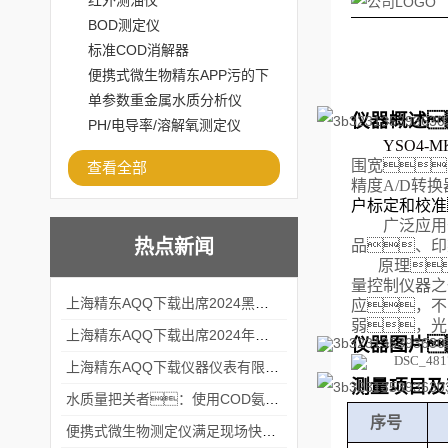
红外测油仪
BOD测定仪
标准COD消解器
便携式微生物精东APP污的下
载安装
单参数重金属水质分析仪
仪器概述
PH/电导率/溶解氧测定仪
YS
O
4-M
围宽
查看全部
精度A/D转
户标定和校准
广泛应用
热点新闻
品、印
原理
量控制仪器之
上海精东AQQ下载出席2024黑龙江仪商年度峰会
应，不
弱，光
上海精东AQQ下载出席2024年第六届华南科学仪器联盟大学堂行业年会
仪器图片
上海精东AQQ下载仪器仪表有限公司参加2024 广东生物医学工程学会精密仪器分会
测量项目及
水质量把关者：使用COD氨氮快速测定仪确保安全标准
序号
便携式微生物测定仪满足现场快速检测的需求