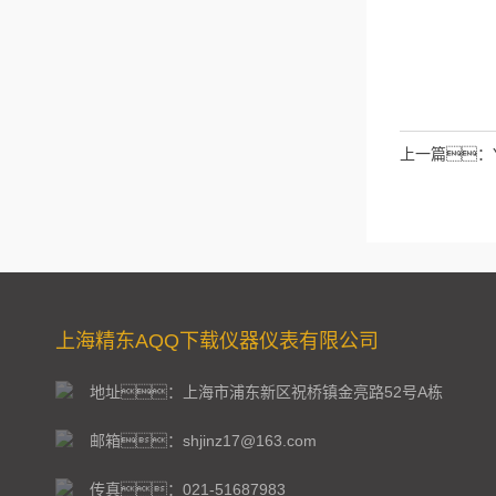
请输入计算结
拉伯数字）
如：三加
上一篇：
上海精东AQQ下载仪器仪表有限公司
地址：上海市浦东新区祝桥镇金亮路52号A栋
邮箱：shjinz17@163.com
传真：021-51687983