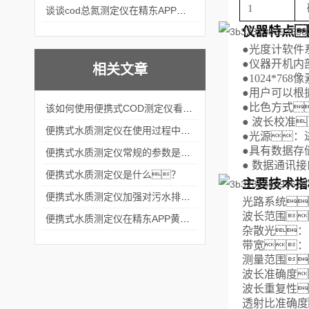
1
谈谈cod总氮测定仪在精东APP黄页网站中的应用案例
仪器特点
●
光度计软件
●
仪器开机内
相关文章
●
1024*768像
●
用户可以根
●
比色方式
该如何使用便携式COD测定仪看完本篇你就知道了
●
波长校准
便携式水质测定仪在使用过程中应该注意八大问题
●
光源：
●
具有数据存
便携式水质测定仪常规的参数是哪些？
●
数据通讯接
便携式水质测定仪是什么？
主要技术指
便携式水质测定仪加强对污水排放的监测监控
光路系统
波长范围
便携式水质测定仪在精东APP黄页网站的实践应用
杂散光：
带宽：
测量范围
波长准确度
波长重复性
透射比准确度