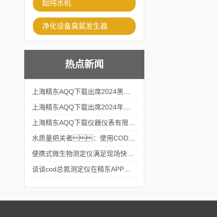
超纯水机
净化设备臭氧发生器
热点新闻
上海精东AQQ下载出席2024黑龙江仪商年度峰会
上海精东AQQ下载出席2024年第六届华南科学仪器联盟大学堂行业年会
上海精东AQQ下载仪器仪表有限公司参加2024 广东生物医学工程学会精密仪器分会
水质量把关者：使用COD氨氮快速测定仪确保安全标准
便携式微生物测定仪满足现场快速检测的需求
谈谈cod总氮测定仪在精东APP黄页网站中的应用案例