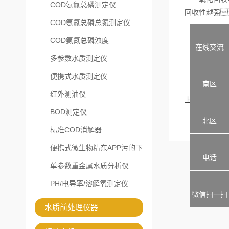
COD氨氮总磷测定仪
回收性越强
COD氨氮总磷总氮测定仪
COD氨氮总磷浊度
在线交流
多参数水质测定仪
便携式水质测定仪
南区
红外测油仪
上一篇：
BOD测定仪
北区
标准COD消解器
便携式微生物精东APP污的下
电话
载安装
单参数重金属水质分析仪
PH/电导率/溶解氧测定仪
微信扫一扫
水质前处理仪器