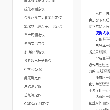
高锰酸盐指数测定仪
硫化物测定仪
水质进行检测
余氯总氯二氧化氯测定仪
也是影响水质
氯化物（氯离子）测定仪
接下来给大家
便携式水
重金属测定仪
pH值
便携式电导仪
电导率
多功能消解仪
质总量。
溶解氧：
多参数水质分析仪
吸作用
COD测定仪
力的标志
浊度
氨氮测定仪
化引起
总磷测定仪
于浊度的一起
总氮测定仪
温度：
繁殖时间和效
COD氨氮测定仪
氧化回收电位