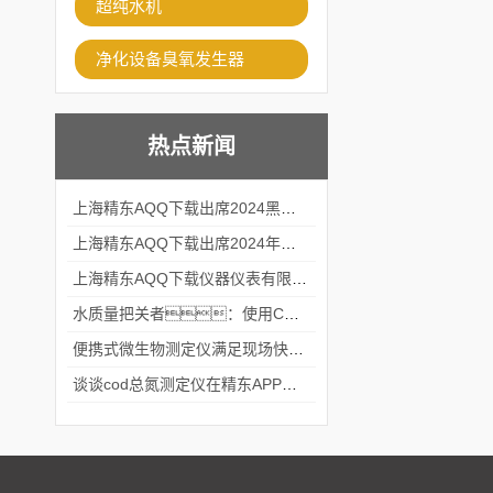
超纯水机
净化设备臭氧发生器
热点新闻
上海精东AQQ下载出席2024黑龙江仪商年度峰会
上海精东AQQ下载出席2024年第六届华南科学仪器联盟大学堂行业年会
上海精东AQQ下载仪器仪表有限公司参加2024 广东生物医学工程学会精密仪器分会
水质量把关者：使用COD氨氮快速测定仪确保安全标准
便携式微生物测定仪满足现场快速检测的需求
谈谈cod总氮测定仪在精东APP黄页网站中的应用案例