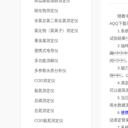
高锰酸盐指数测定仪
硫化物测定仪
随着中国
余氯总氯二氧化氯测定仪
AQQ下
氯化物（氯离子）测定仪
1.系统
试验结果
重金属测定仪
2.抽样准
便携式电导仪
确
多功能消解仪
间
3.磁力
多参数水质分析仪
快，
COD测定仪
4.滴定
可以提高
氨氮测定仪
5.当日
总磷测定仪
用水数据
总氮测定仪
6.
便
动滴定管
COD氨氮测定仪
7.系统