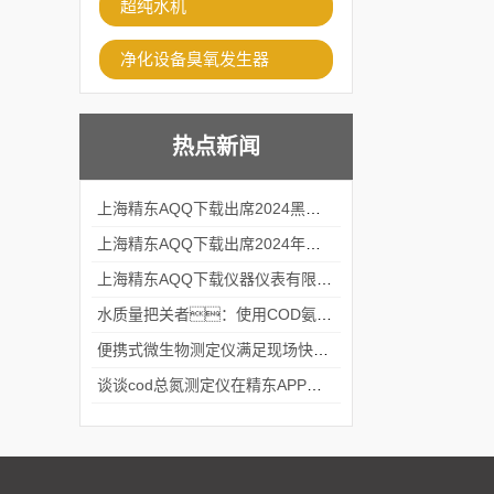
超纯水机
净化设备臭氧发生器
热点新闻
上海精东AQQ下载出席2024黑龙江仪商年度峰会
上海精东AQQ下载出席2024年第六届华南科学仪器联盟大学堂行业年会
上海精东AQQ下载仪器仪表有限公司参加2024 广东生物医学工程学会精密仪器分会
水质量把关者：使用COD氨氮快速测定仪确保安全标准
便携式微生物测定仪满足现场快速检测的需求
谈谈cod总氮测定仪在精东APP黄页网站中的应用案例