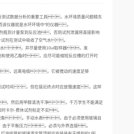
测试数据分析的重要工具，水环境质量问题精东
而该仪器就是水环环境中*的仪器。
从试剂瓶到计量泵到反应池，否则试剂泄漏将直接影响
er试剂在测试中吸收了空气水。
的水，并尽量使用10ul取样器，准
剂和使用乙酯时，应尽可能缩短反应槽的打开时
，远离电极，它被搅动的速度足够
试时间，但在接近终点时应放慢速度，这样
，然后用甲醇清洗干净，千万学生不能满足
时卡尔-费休试剂标定不实。
现象。手动水表，由于必须使用玻璃自
，由于平衡压力，必须与外界连接。
灯泡吸管和玻璃滴定管顶部应安装装有干燥剂的U形