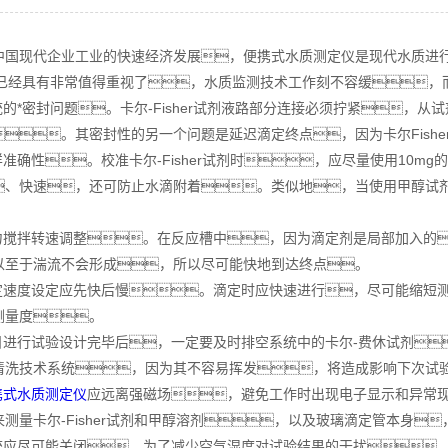
现代企业工业的快速经济发展，便携式水质测定仪是现代水质进行
载已经具有非常值得重视了，水质监测技术工作刻不容缓，
的*密封问题。卡尔-Fisher试剂液路部分连接必须拧紧，
。其密封性的另一个问题是延迟滴定终点，因为卡尔Fish
确性。校准卡尔-Fisher试剂时，应尽量使用10mg
、快速，还可防止水滴附着。类似地，当使用甲醇试
。
搅拌转速调整。在反应槽中，因为滴定剂是局部加入的
以至于湍流不会形成，所以尽可能快地到达终点。
速度设定应先快后慢。滴定时应快速进行，尽可能缩短测
测量度。
进行试验设计完毕后，一定要及时排空系统中的卡尔-费休试剂
清洗技术系统，因为其不容易挥发，将造成影响下次试验
携式水质测定仪
应远离强磁场，避免工作时出现电子显示和异常
来测量卡尔-Fisher试剂和甲醇溶剂，以及玻璃滴定管本身
应尽可能关闭。为了减少空气湿度对试验结果的干扰，