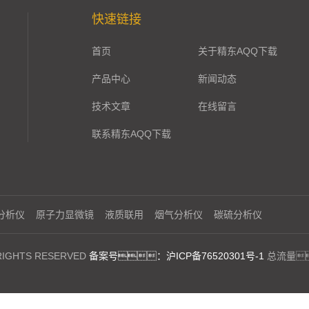
快速链接
首页
关于精东AQQ下载
产品中心
新闻动态
技术文章
在线留言
联系精东AQQ下载
分析仪
原子力显微镜
液质联用
烟气分析仪
碳硫分析仪
GHTS RESERVED
备案号：沪ICP备76520301号-1
总流量