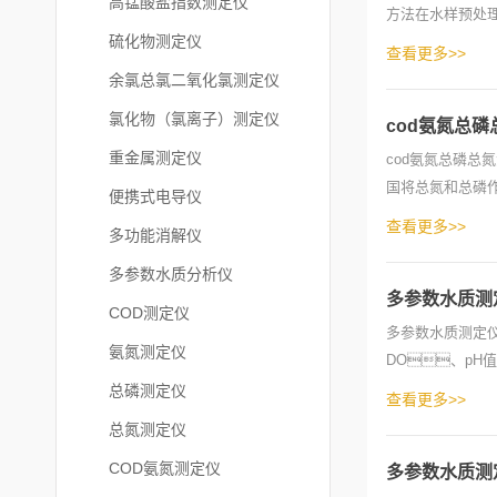
高锰酸盐指数测定仪
方法在水样预处
硫化物测定仪
处理在测定地表水
查看更多>>
余氯总氯二氧化氯测定仪
氯化物（氯离子）测定仪
cod氨氮总
重金属测定仪
cod氨氮总磷
国将总氮和总磷
便携式电导仪
有机氮的总量
查看更多>>
多功能消解仪
多参数水质分析仪
多参数水质测
COD测定仪
多参数水质测定
氨氮测定仪
DO、pH
量，
总磷测定仪
查看更多>>
总氮测定仪
COD氨氮测定仪
多参数水质测