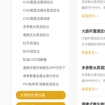
多参数水质测定仪采
COD氨氮总磷测定仪
器即可。多
COD氨氮总磷总氮测定仪
查看更多>>
COD氨氮总磷浊度
多参数水质测定仪
大肠杆菌测定
便携式水质测定仪
大肠杆菌测定仪
红外测油仪
大大缩短检测时
统、食品企
BOD测定仪
查看更多>>
标准COD消解器
便携式微生物精东APP污的下
多参数水质测
多参数水质测定
载安装
单参数重金属水质分析仪
度、
PH/电导率/溶解氧测定仪
另是检测有毒物
查看更多>>
测，包括化学
水质前处理仪器
便携式微生物