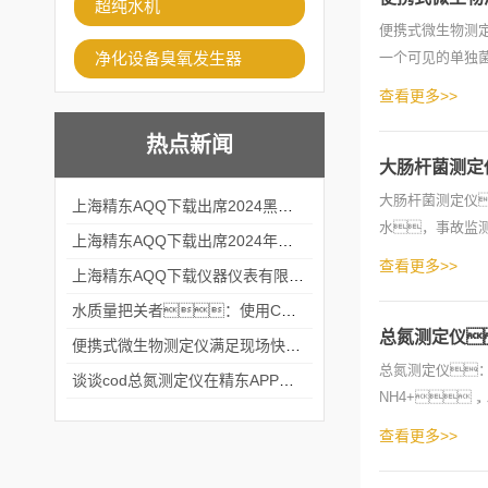
超纯水机
便携式微生物测
净化设备臭氧发生器
一个可见的单独菌
的总活菌数
查看更多>>
热点新闻
大肠杆菌测定
大肠杆菌测定仪
上海精东AQQ下载出席2024黑龙江仪商年度峰会
水，事故监
上海精东AQQ下载出席2024年第六届华南科学仪器联盟大学堂行业年会
些指标呢?精东A
查看更多>>
上海精东AQQ下载仪器仪表有限公司参加2024 广东生物医学工程学会精密仪器分会
水质量把关者：使用COD氨氮快速测定仪确保安全标准
总氮测定仪
便携式微生物测定仪满足现场快速检测的需求
总氮测定仪：
谈谈cod总氮测定仪在精东APP黄页网站中的应用案例
NH4+
度。总氮浓
查看更多>>