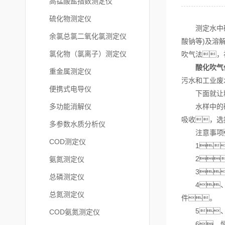
高锰酸盐指数测定仪
硫化物测定仪
测定水中硫化
余氯总氯二氧化氯测定仪
酸钠等)及溶
氯化物（氯离子）测定仪
吹气法，
酸化吹气
重金属测定仪
污水和工业废
便携式电导仪
下面就让精
多功能消解仪
水样中的硫化
吸收，选
多参数水质分析仪
注意事项
COD测定仪
1
2
氨氮测定仪
3
总磷测定仪
4、打
总氮测定仪
件。
5、氮
COD氨氮测定仪
6、恒