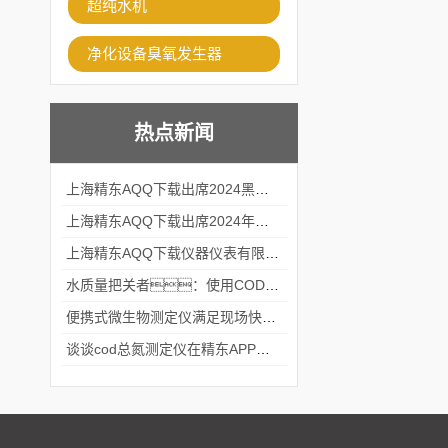
超纯水机
净化设备臭氧发生器
热点新闻
上海精东AQQ下载出席2024黑龙江仪商年度峰会
上海精东AQQ下载出席2024年第六届华南科学仪器联盟大学堂行业年会
上海精东AQQ下载仪器仪表有限公司参加2024 广东生物医学工程学会精密仪器分会
水质量把关者：使用COD氨氮快速测定仪确保安全标准
便携式微生物测定仪满足现场快速检测的需求
谈谈cod总氮测定仪在精东APP黄页网站中的应用案例