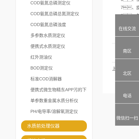
COD氨氮总磷测定仪
7、旋
COD氨氮总磷总氮测定仪
8、每
9
COD氨氮总磷浊度
在线交流
多参数水质测定仪
便携式水质测定仪
南区
红外测油仪
BOD测定仪
上一篇
北区
标准COD消解器
便携式微生物精东APP污的下
电话
载安装
单参数重金属水质分析仪
PH/电导率/溶解氧测定仪
微信扫一扫
水质前处理仪器