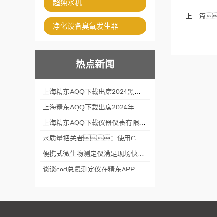
超纯水机
上一篇
净化设备臭氧发生器
热点新闻
上海精东AQQ下载出席2024黑龙江仪商年度峰会
上海精东AQQ下载出席2024年第六届华南科学仪器联盟大学堂行业年会
上海精东AQQ下载仪器仪表有限公司参加2024 广东生物医学工程学会精密仪器分会
水质量把关者：使用COD氨氮快速测定仪确保安全标准
便携式微生物测定仪满足现场快速检测的需求
谈谈cod总氮测定仪在精东APP黄页网站中的应用案例