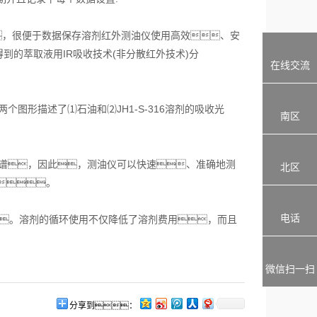
，很便于数据保存溶剂红外测油仪使用高效、安
的萃取液用IR吸收技术(非分散红外技术)分
在线交流
图形描述了⑴石油和⑵JH1-S-316溶剂的吸收光
南区
光谱，因此，测油仪可以快速、准确地测
北区
。
电话
。溶剂的循环使用不仅降低了溶剂费用，而且
微信扫一扫
分享到：