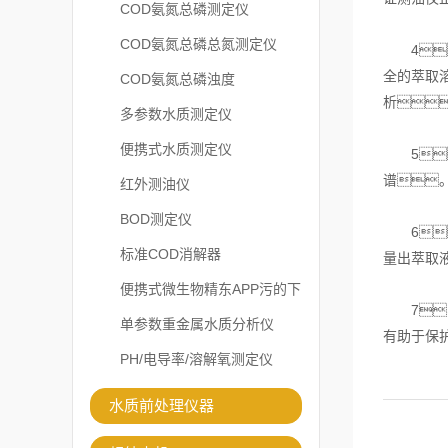
COD氨氮总磷测定仪
COD氨氮总磷总氮测定仪
4
全的萃取
COD氨氮总磷浊度
析
多参数水质测定仪
便携式水质测定仪
5、
谱
红外测油仪
BOD测定仪
6
标准COD消解器
量出萃取
便携式微生物精东APP污的下
7、
载安装
单参数重金属水质分析仪
有助于保
PH/电导率/溶解氧测定仪
水质前处理仪器