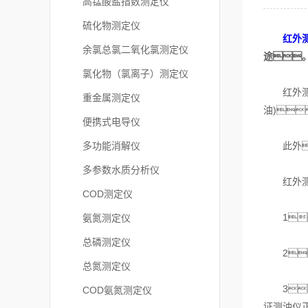
高锰酸盐指数测定仪
硫化物测定仪
红外
余氯总氯二氧化氯测定仪
途
氯化物（氯离子）测定仪
红外测油
重金属测定仪
油)
便携式电导仪
多功能消解仪
此外
多参数水质分析仪
红外测油
COD测定仪
1
氨氮测定仪
总磷测定仪
2
总氮测定仪
3
COD氨氮测定仪
证测油仪