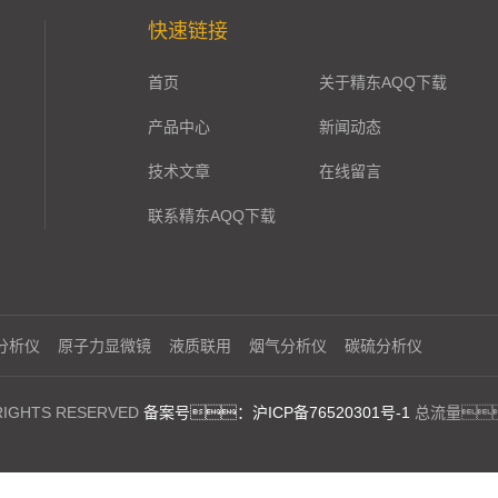
快速链接
首页
关于精东AQQ下载
产品中心
新闻动态
技术文章
在线留言
联系精东AQQ下载
分析仪
原子力显微镜
液质联用
烟气分析仪
碳硫分析仪
GHTS RESERVED
备案号：沪ICP备76520301号-1
总流量