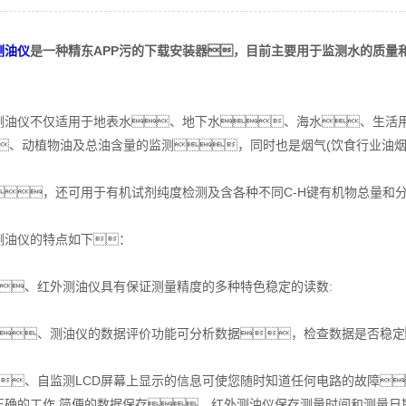
测油仪
是一种精东APP污的下载安装器，目前主要用于监测水的质量
。
仪不仅适用于地表水、地下水、海水、生活用
、动植物油及总油含量的监测，同时也是烟气(饮食行业油
，还可用于有机试剂纯度检测及含各种不同C-H键有机物总量和
仪的特点如下：
、红外测油仪具有保证测量精度的多种特色稳定的读数:
、测油仪的数据评价功能可分析数据，检查数据是否稳定
、自监测LCD屏幕上显示的信息可使您随时知道任何电路的故障
正确的工作.简便的数据保存，红外测油仪保存测量时间和测量日