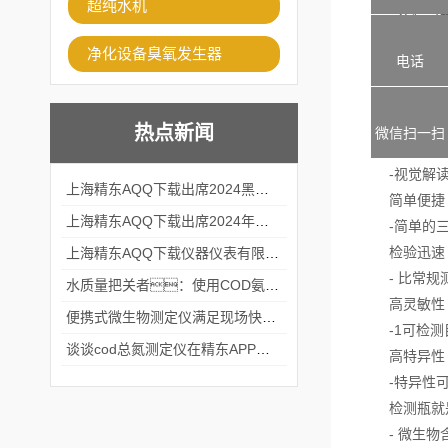
超纯水机
- 免疫（
-遗传方法
净化设备臭氧发生器
电话
检验研究样
-液态分析
定性和定
热点新闻
微信扫一扫
- 用探测器
-视觉解读
上海精东AQQ下载出席2024黑龙江仪商年度峰会
简单便捷
上海精东AQQ下载出席2024年第六届华南科学仪器联盟大学堂行业年会
-简单的三
检验迅速
上海精东AQQ下载仪器仪表有限公司参加2024 广东生物医学工程学会精密仪器分会
- 比常规测
水质量把关者：使用COD氨氮快速测定仪确保安全标准
高灵敏性
便携式微生物测定仪满足现场快速检测的需求
-1可检测
谈谈cod总氮测定仪在精东APP黄页网站中的应用案例
高特异性
-特异性可以
检测瓶就
- 微生物