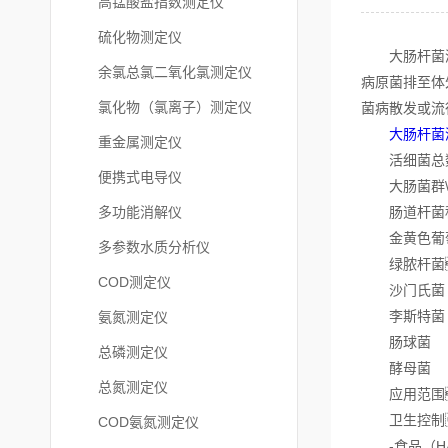
高锰酸盐指数测定仪
硫化物测定仪
大肠杆菌测定
余氯总氯二氧化氯测定仪
病原菌排至体
氯化物（氯离子）测定仪
菌病散发或流
大肠杆菌
重金属测定仪
活细菌总
便携式电导仪
大肠菌群\\
多功能消解仪
肠道杆菌
金黄色葡
多参数水质分析仪
绿脓杆菌
COD测定仪
沙门氏菌
李斯特菌
氨氮测定仪
肠球菌
总磷测定仪
酵母菌
总氮测定仪
应用范围
卫生控制
COD氨氮测定仪
-食品（HA