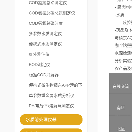
COD氨氮总磷测定仪
- 厨房
COD氨氮总磷总氮测定仪
-水质
——疾控
COD氨氮总磷浊度
-药品及 
多参数水质测定仪
与精东AQ
便携式水质测定仪
咖啡馆
水源检测
红外测油仪
分析实验室和 
BOD测定仪
农产品及相
标准COD消解器
药厂
环境监测
便携式微生物精东APP污的下
在线交流
水配送公
载安装
单参数重金属水质分析仪
消费者保护
PH/电导率/溶解氧测定仪
室内空调
南区
综合了传统
水质前处理仪器
-培养皿
北区
-酶法（β-