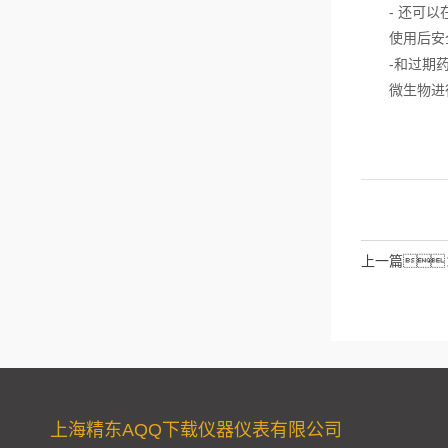
- 还可以在
使用后安
-和过期药
微生物进行
上一篇
上海精东AQQ下载仪器仪表有限公司