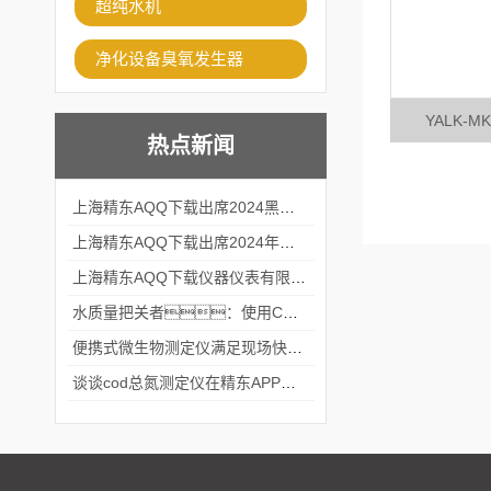
超纯水机
净化设备臭氧发生器
YALK-
热点新闻
上海精东AQQ下载出席2024黑龙江仪商年度峰会
上海精东AQQ下载出席2024年第六届华南科学仪器联盟大学堂行业年会
上海精东AQQ下载仪器仪表有限公司参加2024 广东生物医学工程学会精密仪器分会
水质量把关者：使用COD氨氮快速测定仪确保安全标准
便携式微生物测定仪满足现场快速检测的需求
谈谈cod总氮测定仪在精东APP黄页网站中的应用案例