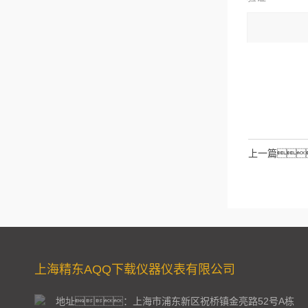
码：
请输入计算结
拉伯数字）
如：三加
上一篇
上海精东AQQ下载仪器仪表有限公司
地址：上海市浦东新区祝桥镇金亮路52号A栋