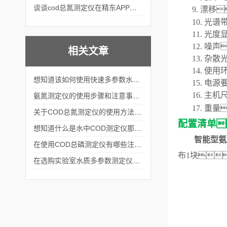
谈谈cod总氮测定仪在精东APP黄页网站中的应用案例
9.
漂移

10.
光谱
11.
光度
12.
噪声
相关文章
13.
杂散
14.
使用
想知道该如何使用快速多参数水质测定仪就不要错过本篇
15.
电源
16.
主机
氨氮测定仪的使用步骤和注意事项分析
17.
重量
关于COD总氮测定仪的使用方法看完本篇你就知道了
配置清单

想知道什么是水中COD测定仪那就不要错过本篇
智能型
氨
在使用COD总磷测定仪有哪些注意事项呢
布
1块
在选购实验室水质多参数测定仪时要考虑这几个关键问题