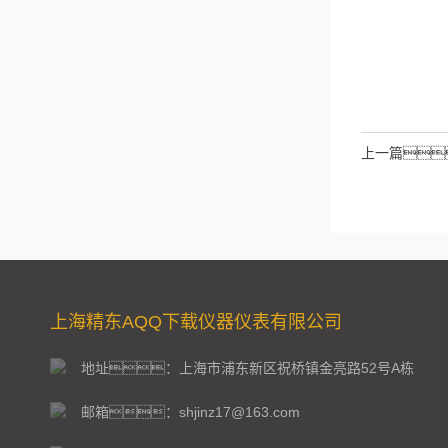
请输入计算结
拉伯数字）
如：三
上一篇
上海精东AQQ下载仪器仪表有限公司
地址：上海市浦东新区祝桥镇金亮路52号A栋
邮箱：shjinz17@163.com