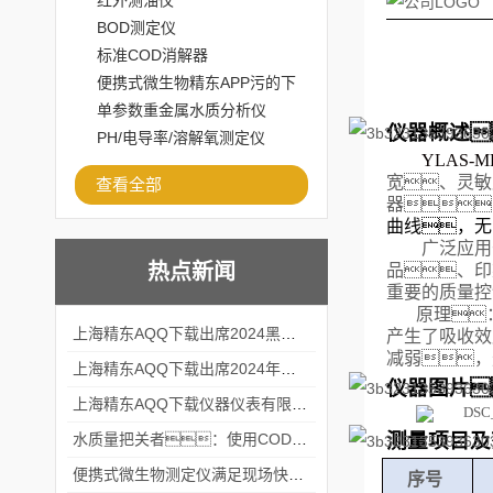
红外测油仪
BOD测定仪
标准COD消解器
便携式微生物精东APP污的下
载安装
单参数重金属水质分析仪
仪器概述
PH/电导率/溶解氧测定仪
YLAS-M
宽、灵敏
查看全部
器
曲线，无
广泛应用
热点新闻
品、印
重要的质量控
原理
上海精东AQQ下载出席2024黑龙江仪商年度峰会
产生了吸收效
减弱，
上海精东AQQ下载出席2024年第六届华南科学仪器联盟大学堂行业年会
仪器图片
上海精东AQQ下载仪器仪表有限公司参加2024 广东生物医学工程学会精密仪器分会
测量项目及
水质量把关者：使用COD氨氮快速测定仪确保安全标准
便携式微生物测定仪满足现场快速检测的需求
序号