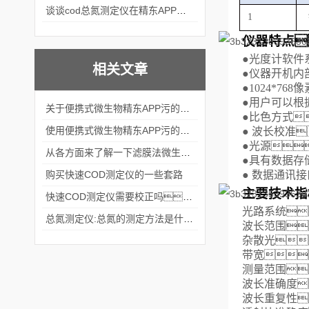
谈谈cod总氮测定仪在精东APP黄页网站中的应用案例
1
仪器特点
●
光度计软件
相关文章
●
仪器开机内
●
1024*768像
●
用户可以根
关于便携式微生物精东APP污的下载安装的结构组成看看本篇吧
●
比色方式
使用便携式微生物精东APP污的下载安装的方法及注意事项
●
波长校准
●
光源
从各方面来了解一下滤膜法微生物精东APP污的下载安装吧
●
具有数据存
购买快速COD测定仪的一些套路
●
数据通讯接
主要技术指
快速COD测定仪需要校正吗？
光路系统
总氮测定仪:总氮的测定方法是什么？
波长范围
杂散光
带宽
测量范围
波长准确度
波长重复性