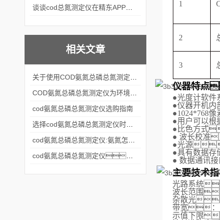
1
谈谈cod总氮测定仪在精东APP黄页网站中的应用案例
2
相关文章
3
关于使用COD氨氮总磷总氮测定仪的详细方法分享
仪器特点
COD氨氮总磷总氮测定仪为环境监测和水质管理提供重要的数据支持
●
光度计软件
●
仪器开机内
cod氨氮总磷总氮测定仪选购指南
●
1024*768像
●
用户可以根
选择cod氨氮总磷总氮测定仪时，有哪些参数？怎么选择？
●
比色方式
●
波长校准
cod氨氮总磷总氮测定仪:氨氮怎么消除？
●
光源
●
具有数据存
cod氨氮总磷总氮测定仪：什么是精东APP黄页网站？
●
数据通讯接
主要技术指
光路系统
波长范围
杂散光
带宽：
示值下限