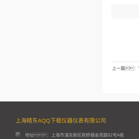
码：
请输入计算结
拉伯数字）
如：三加
上一篇：
上海精东AQQ下载仪器仪表有限公司
地址：上海市浦东新区祝桥镇金亮路52号A栋