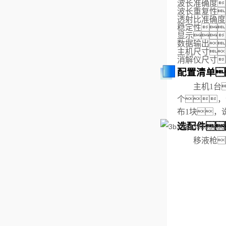
波长准确度
波长重复性
透射比准确度
稳定性
显示
数据输出
主机
尺寸
消解仪
尺寸

配置清单
主机1台
个，
布1块，
选配件
移液枪