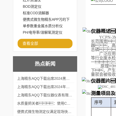
红外测油仪
BOD测定仪
标准COD消解器
便携式微生物精东APP污的下
载安装
单参数重金属水质分析仪
仪器概述
PH/电导率/溶解氧测定仪
YCPN-
长范围宽

查看全部
器
，
高
总磷
广泛应用
等行业废水检
一
热点新闻
原理
下，产生
量就会被吸收
上海精东AQQ下载出席2024黑龙江仪商年度峰会
仪器图片
上海精东AQQ下载出席2024年第六届华南科学仪器联盟大学堂行业年会
测量项目及
上海精东AQQ下载仪器仪表有限公司参加2024 广东生物医学工程学会精密仪器分会
序号
水质量把关者：使用COD氨氮快速测定仪确保安全标准
便携式微生物测定仪满足现场快速检测的需求