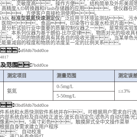
，
灵敏度高
，
操作方便
，
结构简单及外形美观
，
高精度A/D转换器和Flash存储器的应用，使仪器
序，
方便客户直接检测使用。
-1MK
标准型氨氮快速测定仪
广泛应用于环境监测站
，
污
，
医院
，
食品
，
印染等行业废水检测方面
，
是分析试验行业中重要的质量控制仪器之一，是常规实验
：本系列仪器为基于朗伯-比尔定律，物质对光的吸收具
应，不同的物质都具有其各自的吸收光谱，当某单色
光能量减弱的程度和物质的浓度呈一定的比例关系。
片：
目及范围：
测定项目
测量范围
测定误
0-5mg/L
氨氮
≤±3%
5-50mg/L
点：
件系统和水质快测软件系统并存，可根据
用户需求
自行选
内部系统自检及自动校正波长/波长自动定位/滤色片自动切换/光
68像素
，5英寸彩色，
触摸屏式全中文操作菜单
根据自身需求建立用户程序
： 自动校准
：进口长寿命钨灯