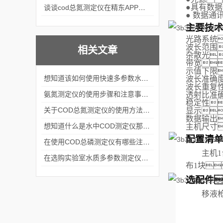
●
具有数据
谈谈cod总氮测定仪在精东APP黄页网站中的应用案例
●
数据通讯
主要技
光路系统
波长范围
相关文章
杂散光
带宽
示值下限
想知道该如何使用快速多参数水质测定仪就不要错过本篇
波长准确
波长重复
氨氮测定仪的使用步骤和注意事项分析
透射比准确
稳定性
关于COD总氮测定仪的使用方法看完本篇你就知道了
显示
数据输出
想知道什么是水中COD测定仪那就不要错过本篇
主机
尺寸
配置清
在使用COD总磷测定仪有哪些注意事项呢
主机1
在选购实验室水质多参数测定仪时要考虑这几个关键问题
布1块
选配件
移液