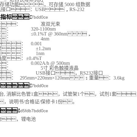
存储功能，可存储
5
000 组数据
接口：USB
，
RS-232
术指标：
：
准双光束
：
320-1100nm
：
≤0.1%T @ 360nm，
：
4nm
：
0.001
度：
±1.2nm
性：
1nm
度：±0.4%T
：
0.002A/h @ 500nm
：
5寸 彩色触摸液晶
：
USB接口，RS232接口
：
295
mm×
2
20mm×1
2
0mm
；重量：
3.6kg
单：
台
,
消解比色管
1
盒，试管架1个，试剂
1
套
，说明书/合格证/保修卡1份。
：
枪，锂电池