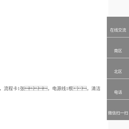
在线交流
南区
北区
，
流程卡
1张，
电源线
1
根，清洁
电话
微信扫一扫