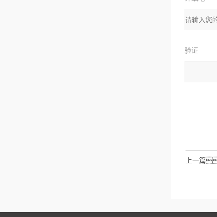
址：
验证
码
请输入计
拉伯数字
如：
上一篇