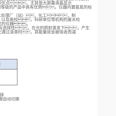
等优点，尤其是大屏幕液晶显示
在同等级的产品中具有优势
。
仪器内置
氨氮的
标
水处理厂（站）
，
化工
，
制
，以及高校
，
科研单位等机构的废水检
室的仪器。
有选择性，在光的照射激发下，产生
光通过溶液时，其能量就会被吸收而减
差
择
源自动切换