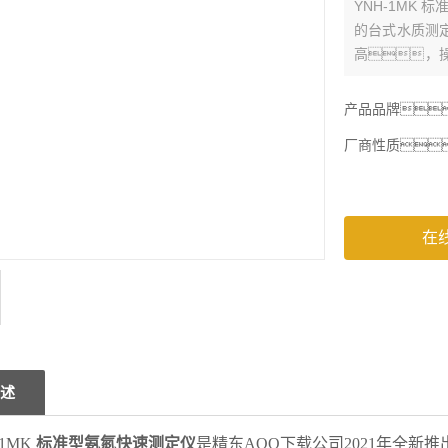
YNH-1MK
的台式水质测
高，
是大屏幕液晶显
用，
产品品牌
世
厂商性质
在
述
-1MK
标准型氨氮快速测定仪
是精东AQQ下载公司20
21
年全新推