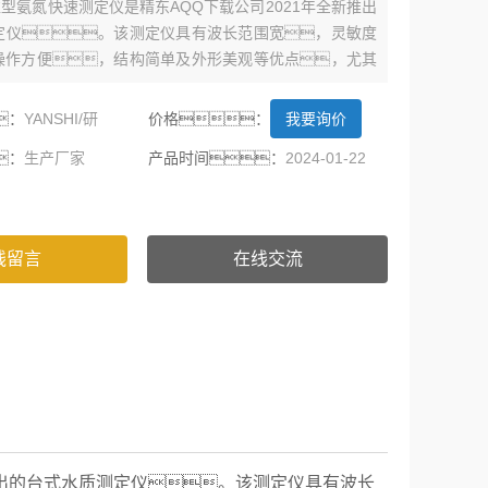
 标准型氨氮快速测定仪是精东AQQ下载公司2021年全新推出
定仪。该测定仪具有波长范围宽，灵敏度
操作方便，结构简单及外形美观等优点，尤其
示器，高精度A/D转换器和Flash存储器的应
使仪器在同等级的产品中具有优势。
：
YANSHI/研
价格：
我要询价
：
生产厂家
产品时间：
2024-01-22
线留言
在线交流
出的
台式水质测定仪
。
该测定仪
具有波长