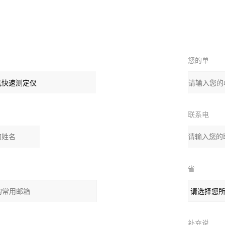
您的单
：
位
联系电
话：
省
份：
补充说