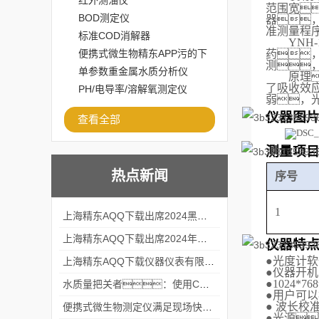
红外测油仪
范围宽

BOD测定仪
器

准
测量程
标准COD消解器
YNH
便携式微生物精东APP污的下
药

测

载安装
单参数重金属水质分析仪
原理
了吸收效
PH/电导率/溶解氧测定仪
弱，
仪器图
查看全部
测量项
热点新闻
序号
1
上海精东AQQ下载出席2024黑龙江仪商年度峰会
上海精东AQQ下载出席2024年第六届华南科学仪器联盟大学堂行业年会
仪器特
●
光度计软
上海精东AQQ下载仪器仪表有限公司参加2024 广东生物医学工程学会精密仪器分会
●
仪器开机
●
1024*7
水质量把关者：使用COD氨氮快速测定仪确保安全标准
●
用户可以
●
波长校准
便携式微生物测定仪满足现场快速检测的需求
●
光源