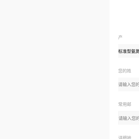
产
品
您的姓
名：
常用邮
箱：
详细地