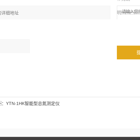
明
：
算结果（填写阿
），
三加四=7
：
YTN-1HK智能型总氮测定仪