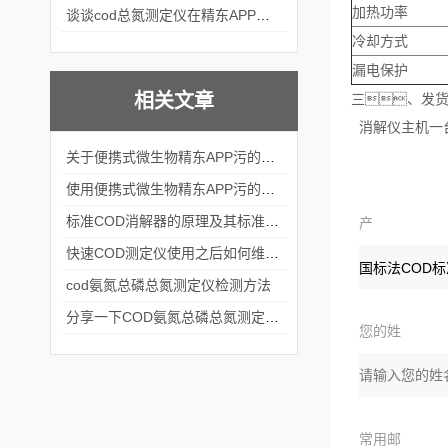
加热功率
谈谈cod总氮测定仪在精东APP黄页网站中的应用案例
冷却方式
漏电保护
相关文章
三、发
消解仪主机一台
关于便携式微生物精东APP污的下载安装的结构组成看看本篇吧
使用便携式微生物精东APP污的下载安装的方法及注意事项
标准COD消解器的原理及其标准分享
产
快速COD测定仪使用之后如何维护？
品：
cod氨氮总磷总氮测定仪检测方法
分享一下COD氨氮总磷总氮测定仪的功能特点
您的姓
名：
常用邮