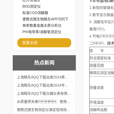
红外测油仪
YS-8型标
BOD测定仪
1.新型的玻
标准COD消解器
2.数字显示
便携式微生物精东APP污的下
3. 消解完毕后
载安装
单参数重金属水质分析仪
看管。
PH/电导率/溶解氧测定仪
4.节电
查看全部
二、
技
型 号
符合国家标准
热点新闻
测量范围
稀释后测定消
上海精东AQQ下载出席2024黑龙江仪商年度峰会
上海精东AQQ下载出席2024年第六届华南科学仪器联盟大学堂行业年会
测量误差
上海精东AQQ下载仪器仪表有限公司参加2024 广东生物医学工程学会精密仪器分会
水质量把关者：使用COD氨氮快速测定仪确保安全标准
环境温度
便携式微生物测定仪满足现场快速检测的需求
消解样品数