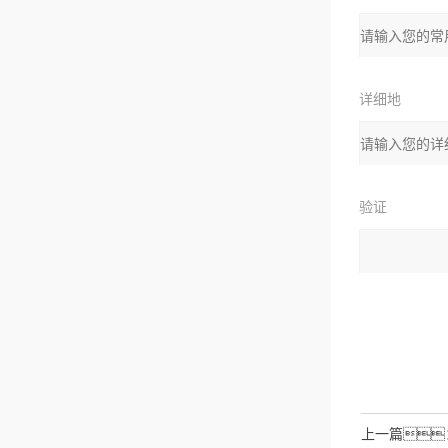
箱：
详细地
址：
验证
码：
请输入计算结
拉伯数字）
如：
上一篇