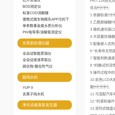
红外测油仪
PRT-12A台
BOD测定仪
优点：
标准COD消解器
1.依据标准
便携式微生物精东APP污的下
2.乙酰胆碱酶
载安装
单参数重金属水质分析仪
3.微机通讯接
PH/电导率/溶解氧测定仪
4.大容量存储
水质前处理仪器
5.配备嵌入式
6.*长寿命无
全自动智能蒸馏仪
7.智能判断通
全自动液液萃取仪
8.*的酶试剂
硫化物-酸化吹气仪
9.操作过程中
超纯水机
10.彩色LC
能；
YUP-II
去离子纯水机
11.可选配汽
12.*的滚轮
净化设备臭氧发生器
13.双列式暗