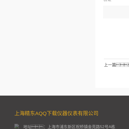
码：
请输入计算结
拉伯数字）
如：三
上一篇
上海精东AQQ下载仪器仪表有限公司
地址：上海市浦东新区祝桥镇金亮路52号A栋