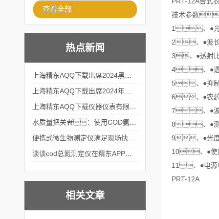
PRT-12A台
查看全部
技术参数
1、●光
2、●波长
热点新闻
3、●透射比
4、●
上海精东AQQ下载出席2024黑龙江仪商年度峰会
5、●抑
上海精东AQQ下载出席2024年第六届华南科学仪器联盟大学堂行业年会
6、●农药
上海精东AQQ下载仪器仪表有限公司参加2024 广东生物医学工程学会精密仪器分会
7、●
水质量把关者：使用COD氨氮快速测定仪确保安全标准
8、●测
便携式微生物测定仪满足现场快速检测的需求
9、●光度范
10、●使
谈谈cod总氮测定仪在精东APP黄页网站中的应用案例
11、●电源
PRT-12A
相关文章