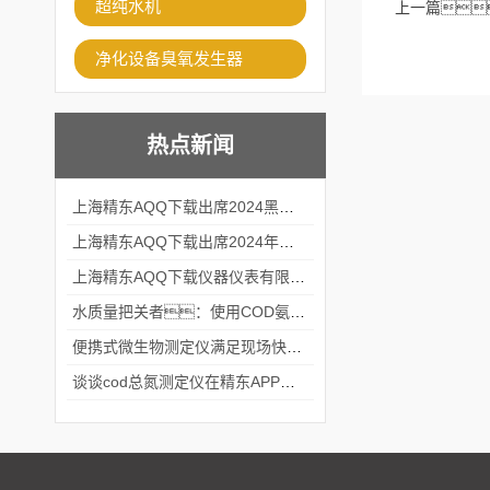
超纯水机
上一篇
净化设备臭氧发生器
热点新闻
上海精东AQQ下载出席2024黑龙江仪商年度峰会
上海精东AQQ下载出席2024年第六届华南科学仪器联盟大学堂行业年会
上海精东AQQ下载仪器仪表有限公司参加2024 广东生物医学工程学会精密仪器分会
水质量把关者：使用COD氨氮快速测定仪确保安全标准
便携式微生物测定仪满足现场快速检测的需求
谈谈cod总氮测定仪在精东APP黄页网站中的应用案例