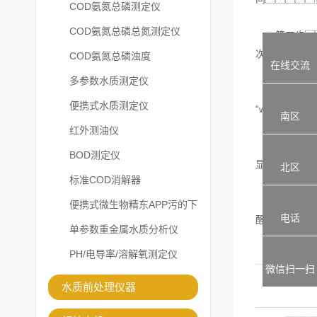
COD氨氮总磷测定仪
COD氨氮总磷总氮测定仪
第三步
次按下“启动
COD氨氮总磷浊度
在线交流
多参数水质测定仪
第四步
便携式水质测定仪
“wait”
南区
红外测油仪
第五步
BOD测定仪
显示剩余的秒
北区
标准COD消解器
第六步：
便携式微生物精东APP污的下
电话
醒用户
载安装
单参数重金属水质分析仪
PH/电导率/溶解氧测定仪
微信扫一扫
水质前处理仪器