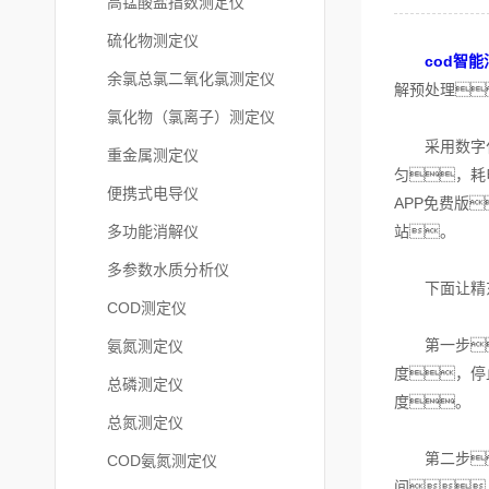
高锰酸盐指数测定仪
硫化物测定仪
cod智
余氯总氯二氧化氯测定仪
解预处理
氯化物（氯离子）测定仪
采用数字化设
重金属测定仪
匀，耗
便携式电导仪
APP免费版
多功能消解仪
站。
多参数水质分析仪
下面让精东A
COD测定仪
第一步
氨氮测定仪
度，停
总磷测定仪
度。
总氮测定仪
第二步
COD氨氮测定仪
间