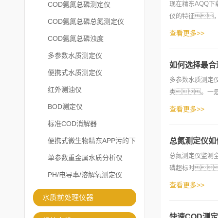
现在精东AQQ
COD氨氮总磷测定仪
仪的特征
COD氨氮总磷总氮测定仪
士对于精东AQQ
查看更多>>
COD氨氮总磷浊度
多参数水质测定仪
如何选择最合
便携式水质测定仪
多参数水质测定
红外测油仪
类。一
仪器，在购买
BOD测定仪
查看更多>>
标准COD消解器
便携式微生物精东APP污的下
总氮测定仪如
总氮测定仪监测
载安装
单参数重金属水质分析仪
磷超标时
PH/电导率/溶解氧测定仪
定义为水中各种形
查看更多>>
水质前处理仪器
快速COD测