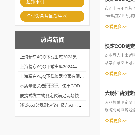
超纯水机
市面上有不同牌
净化设备臭氧发生器
cod精东APP
已，更多
查看更多>>
热点新闻
快速COD测
对业界人士来说
上海精东AQQ下载出席2024黑龙江仪商年度峰会
从字面意义上可
上海精东AQQ下载出席2024年第六届华南科学仪器联盟大学堂行业年会
品。冷光摆
查看更多>>
上海精东AQQ下载仪器仪表有限公司参加2024 广东生物医学工程学会精密仪器分会
水质量把关者：使用COD氨氮快速测定仪确保安全标准
大肠杆菌测定
便携式微生物测定仪满足现场快速检测的需求
大肠杆菌测定仪
谈谈cod总氮测定仪在精东APP黄页网站中的应用案例
现随时可以随地
接进入人体
查看更多>>