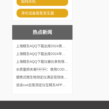
超纯水机
净化设备臭氧发生器
热点新闻
上海精东AQQ下载出席2024黑龙江仪商年度峰会
上海精东AQQ下载出席2024年第六届华南科学仪器联盟大学堂行业年会
上海精东AQQ下载仪器仪表有限公司参加2024 广东生物医学工程学会精密仪器分会
水质量把关者：使用COD氨氮快速测定仪确保安全标准
便携式微生物测定仪满足现场快速检测的需求
谈谈cod总氮测定仪在精东APP黄页网站中的应用案例