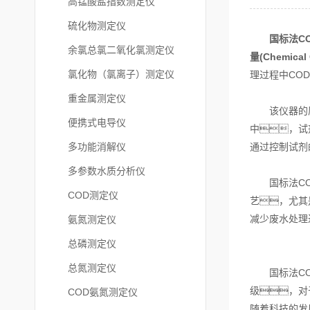
高锰酸盐指数测定仪
硫化物测定仪
国标法C
余氯总氯二氧化氯测定仪
量(Chemi
氯化物（氯离子）测定仪
理过程中CO
重金属测定仪
该仪器的原理
便携式电导仪
中，试
多功能消解仪
通过控制试剂
多参数水质分析仪
国标法COD
COD测定仪
艺，尤其
减少废水处理
氨氮测定仪
总磷测定仪
总氮测定仪
国标法COD
级，对
COD氨氮测定仪
随着科技的发