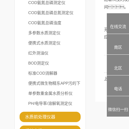
COD氨氮总磷测定仪
间。
COD氨氮总磷总氮测定仪
综上所述
COD氨氮总磷浊度
在线交流
无机物
多参数水质测定仪
应用价值
便携式水质测定仪
南区
红外测油仪
BOD测定仪
北区
标准COD消解器
上一篇
便携式微生物精东APP污的下
电话
载安装
单参数重金属水质分析仪
PH/电导率/溶解氧测定仪
微信扫一扫
水质前处理仪器