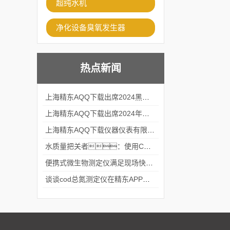
超纯水机
净化设备臭氧发生器
热点新闻
上海精东AQQ下载出席2024黑龙江仪商年度峰会
上海精东AQQ下载出席2024年第六届华南科学仪器联盟大学堂行业年会
上海精东AQQ下载仪器仪表有限公司参加2024 广东生物医学工程学会精密仪器分会
水质量把关者：使用COD氨氮快速测定仪确保安全标准
便携式微生物测定仪满足现场快速检测的需求
谈谈cod总氮测定仪在精东APP黄页网站中的应用案例