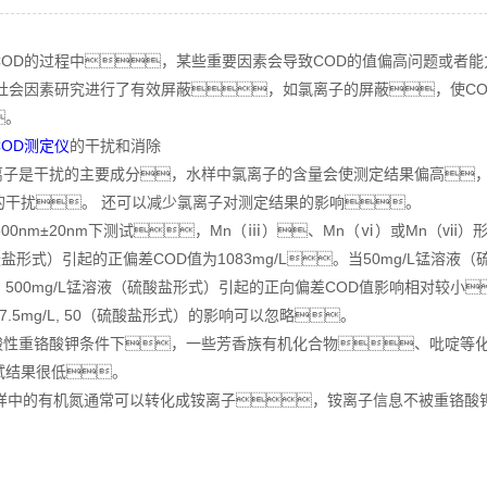
D的过程中，某些重要因素会导致COD的值偏高问题或者能
响社会因素研究进行了有效屏蔽，如氯离子的屏蔽，使C
。
COD测定仪
的干扰和消除
子是干扰的主要成分，水样中氯离子的含量会使测定结果偏高，
的干扰。 还可以减少氯离子对测定结果的影响。
00nm±20nm下测试，Mn（ⅲ）、Mn（ⅵ）或Mn（
酸盐形式）引起的正偏差COD值为1083mg/L。当50mg/L锰溶液（
500mg/L锰溶液（硫酸盐形式）引起的正向偏差COD值影响相对较小
-7.5mg/L, 50（硫酸盐形式）的影响可以忽略。
性重铬酸钾条件下，一些芳香族有机化合物、吡啶等化
试结果很低。
样中的有机氮通常可以转化成铵离子，铵离子信息不被重铬酸