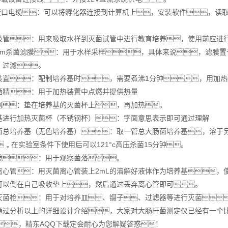
口电缆：可以将孵化器连接到计算机上，安装软件，读取
：用来吸取水样到灭菌试管中进行教育培养，使用前应进行
μm杀菌滤膜：用于水样采样，具体来说，滤膜置
，过滤。
：配制培养基时，需要煮沸1分钟，用加热
：用于加热装置中点燃并提供热量
：垫在培养基的灭菌杯上，再加热。
行加热灭菌杯（不锈钢杯）：字面意思表示即可通过理解
培养基（无色培养基）：取一管总大肠菌培养基，溶于另外
，在实验室条件下使用后可以121°c高压杀菌15分钟。
：用于观察菌落。
管：用灭菌离心管装上2mL的溶解好液体作为培养基，使
可以倒在自己吸收垫上，然后通过丢弃离心管即可。
枪：用于对培养皿、镊子、过滤器等进行灭菌
分析以上的详细设计介绍，大家对
大肠杆菌测定仪
已经有一个
载，精东AQQ下载定会耐心为您解疑答惑！