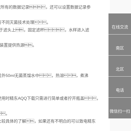
所有的数据记录，还可以设置数据记录参
不同灭菌技术处理。
在线交流
于滤头上，固定滤杯，水样进入滤
装置提供热源。
南区
北区
50ml无菌蒸馏水中，热溶，煮沸
电话
用时精东AQQ下载只需进行简单或者拧开瓶盖，
微信扫一扫
。
比较具体的了解，如果还有不明白的可以致电精东