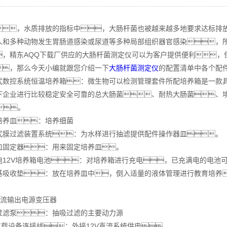
，水质排放的指标中，大肠杆菌也被越来越多地要求达标排放
人和多种动物发生胃肠道感染或尿道等多种局部组织器官感染，
，精东AQQ下载厂供应的大肠杆菌测定仪可以为客户提供便利，
，那么今天小编就跟您介绍一下
大肠杆菌测定仪
的配置清单中各个配
控系统恒温培养箱：微生物可以检测管理套件所配培养箱是一款具
下企业进行比较稳定安全可靠的总大肠菌、耐热大肠菌、埃
。
皿：培养细菌
过滤装置系统：为水样进行抽滤提供配件操作器皿。
定器：用来固定培养皿。
2V培养箱电池：对培养箱进行充电，已充满电的电池可
收垫：放在培养皿中，倒入适量的液体管理进行教育培养
。
流输出电源变压器
泵：抽吸过滤的主要动力源
载设备连接线：外接12V直流系统供电。