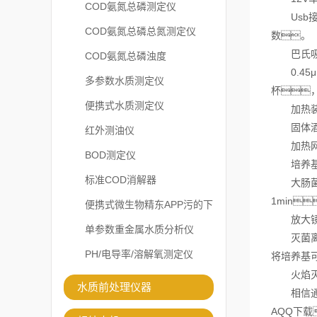
COD氨氮总磷测定仪
Usb接
COD氨氮总磷总氮测定仪
数。
巴氏吸管
COD氨氮总磷浊度
0.45
多参数水质测定仪
杯
便携式水质测定仪
加热装置
固体酒精
红外测油仪
加热网
BOD测定仪
培养基进
标准COD消解器
大肠菌总
1min
便携式微生物精东APP污的下
放大镜
载安装
单参数重金属水质分析仪
灭菌离心
PH/电导率/溶解氧测定仪
将培养基
火焰灭菌
水质前处理仪器
相信通过
AQQ下