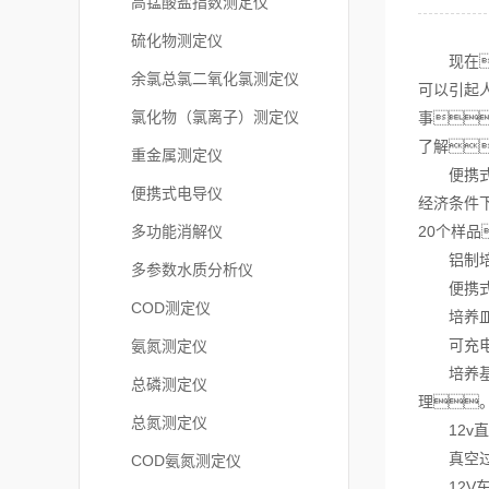
高锰酸盐指数测定仪
硫化物测定仪
现在
余氯总氯二氧化氯测定仪
可以引起
氯化物（氯离子）测定仪
事
了解
重金属测定仪
便携式数
便携式电导仪
经济条件
多功能消解仪
20个样品
铝制培养
多参数水质分析仪
便携式膜
COD测定仪
培养皿固
可充电1
氨氮测定仪
培养基吸
总磷测定仪
理
总氮测定仪
12v直
真空过滤
COD氨氮测定仪
12V车