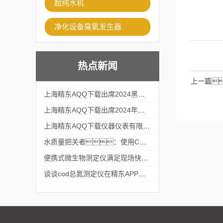
超纯水机
净化设备臭氧发生器
热点新闻
上一篇
上海精东AQQ下载出席2024黑龙江仪商年度峰会
上海精东AQQ下载出席2024年第六届华南科学仪器联盟大学堂行业年会
上海精东AQQ下载仪器仪表有限公司参加2024 广东生物医学工程学会精密仪器分会
水质量把关者：使用COD氨氮快速测定仪确保安全标准
便携式微生物测定仪满足现场快速检测的需求
谈谈cod总氮测定仪在精东APP黄页网站中的应用案例