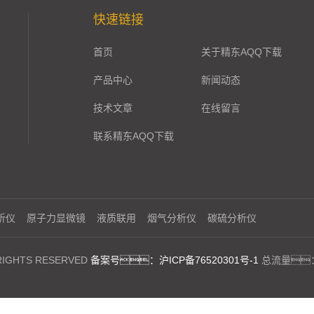
快速链接
首页
关于精东AQQ下载
产品中心
新闻动态
技术文章
在线留言
联系精东AQQ下载
析仪
原子力显微镜
液质联用
烟气分析仪
碳硫分析仪
GHTS RESERVED
备案号：沪ICP备76520301号-1
总流量：