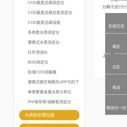
COD氨氮总磷测定仪
分解污泥
COD氨氮总磷总氮测定仪
COD氨氮总磷浊度
在线交流
多参数水质测定仪
便携式水质测定仪
南区
红外测油仪
上一篇
BOD测定仪
北区
标准COD消解器
便携式微生物精东APP污的下
电话
载安装
单参数重金属水质分析仪
PH/电导率/溶解氧测定仪
微信扫一扫
水质前处理仪器