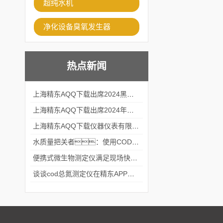
超纯水机
净化设备臭氧发生器
热点新闻
上海精东AQQ下载出席2024黑龙江仪商年度峰会
上海精东AQQ下载出席2024年第六届华南科学仪器联盟大学堂行业年会
上海精东AQQ下载仪器仪表有限公司参加2024 广东生物医学工程学会精密仪器分会
水质量把关者：使用COD氨氮快速测定仪确保安全标准
便携式微生物测定仪满足现场快速检测的需求
谈谈cod总氮测定仪在精东APP黄页网站中的应用案例