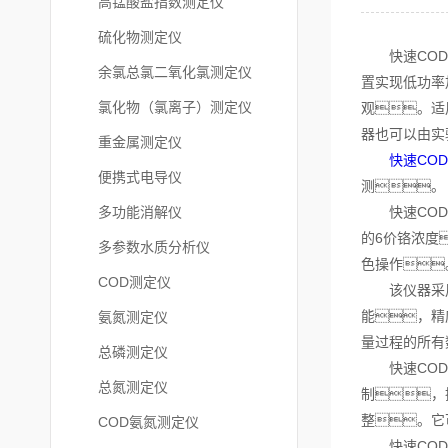
高锰酸盐指数测定仪
硫化物测定仪
快速COD测
余氯总氯二氧化氯测定仪
置实现低功率
氯化物（氯离子）测定仪
观。适
器也可以由实
重金属测定仪
快速CO
便携式电导仪
测。
多功能消解仪
快速COD测
的6价铬浓度
多参数水质分析仪
色操作
COD测定仪
该仪器采用 
能，精
氨氮测定仪
量过程的所有
总磷测定仪
快速COD测
总氮测定仪
制，
整。它
COD氨氮测定仪
快速COD测