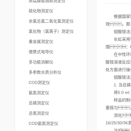
高锰酸盐指数测定仪
硫化物测定仪
根据国家环境保
余氯总氯二氧化氯测定仪
效。那
氯化物（氯离子）测定仪
钼酸铵法
长虹采用钼
重金属测定仪
围：0.
便携式电导仪
在中性环境条
多功能消解仪
酸铵溶液反应
处方面进行操
多参数水质分析仪
钼酸铵法测
COD测定仪
1. 当总磷浓度
将5.0 ml
氨氮测定仪
样品的制备 
总磷测定仪
塞摇匀
总氮测定仪
消化
16/25/3
COD氨氮测定仪
冷却，将