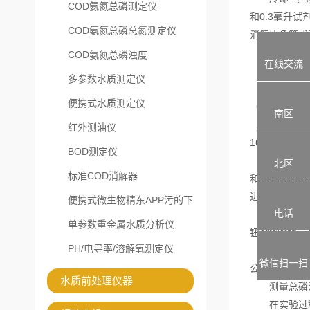
COD氨氮总磷测定仪
和0.3毫升
COD氨氮总磷总氮测定仪
消解比色管或
2.当总磷浓度
COD氨氮总磷浊度
在线交流
将5.0 ml
多参数水质测定仪
样品的制备取
便携式水质测定仪
（ⅰ）
南区
消化，
红外测油仪
16/25/3
BOD测定仪
冷却后
北区
标准COD消解器
和0.3 m
进入消化比色
便携式微生物精东APP污的下
电话
3.空白测量
载安装
单参数重金属水质分析仪
钮，
PH/电导率/溶解氧测定仪
4.样品进行
微信扫一扫
公司进入一个
水质前处理仪器
测量总磷
在实验过程