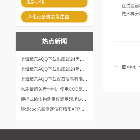
超纯水机
在试验前将
做水样分析
净化设备臭氧发生器
热点新闻
上海精东AQQ下载出席2024黑龙江仪商年度峰会
上一篇：
上海精东AQQ下载出席2024年第六届华南科学仪器联盟大学堂行业年会
上海精东AQQ下载仪器仪表有限公司参加2024 广东生物医学工程学会精密仪器分会
水质量把关者：使用COD氨氮快速测定仪确保安全标准
便携式微生物测定仪满足现场快速检测的需求
谈谈cod总氮测定仪在精东APP黄页网站中的应用案例