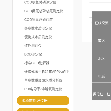
COD氨氮总磷测定仪
COD氨氮总磷总氮测定仪
COD氨氮总磷浊度
上一篇
在线交流
多参数水质测定仪
便携式水质测定仪
南区
红外测油仪
BOD测定仪
北区
标准COD消解器
便携式微生物精东APP污的下
电话
载安装
单参数重金属水质分析仪
PH/电导率/溶解氧测定仪
微信扫一扫
水质前处理仪器