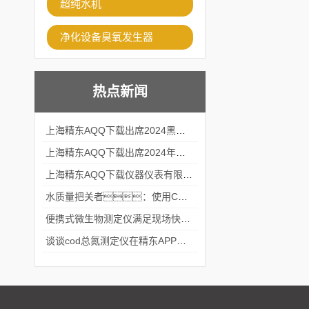
超纯水机
净化设备臭氧发生器
热点新闻
上海精东AQQ下载出席2024黑龙江仪商年度峰会
上海精东AQQ下载出席2024年第六届华南科学仪器联盟大学堂行业年会
上海精东AQQ下载仪器仪表有限公司参加2024 广东生物医学工程学会精密仪器分会
水质量把关者：使用COD氨氮快速测定仪确保安全标准
便携式微生物测定仪满足现场快速检测的需求
谈谈cod总氮测定仪在精东APP黄页网站中的应用案例