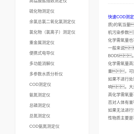
高锰酸盐指数测定仪
硫化物测定仪
快速COD测
余氯总氯二氧化氯测定仪
质)的氧当量
氯化物（氯离子）测定仪
机污染参数
化学需氧量也
重金属测定仪
一般来说
便携式电导仪
BOD5
多功能消解仪
化学需氧量高
重，可
多参数水质分析仪
如果不进行处
COD测定仪
响。大
高化学需氧量
氨氮测定仪
否对人体有害
总磷测定仪
如果无法进行
总氮测定仪
性物质主要是
COD氨氮测定仪