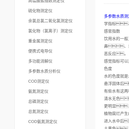
高锰酸盐指数测定仪
硫化物测定仪
多参数水质测
余氯总氯二氧化氯测定仪
学指标
氯化物（氯离子）测定仪
感官指数
饮用水的一般
重金属测定仪
鼻、
便携式电导仪
恶反应。
多功能消解仪
感觉指标可以
色度
多参数水质分析仪
水的色度就是
COD测定仪
悬浮固体后
有些水有这两
氨氮测定仪
清水无色
总磷测定仪
更明显
总氮测定仪
植物腐烂产生
进入水中后
COD氨氮测定仪
土黄色