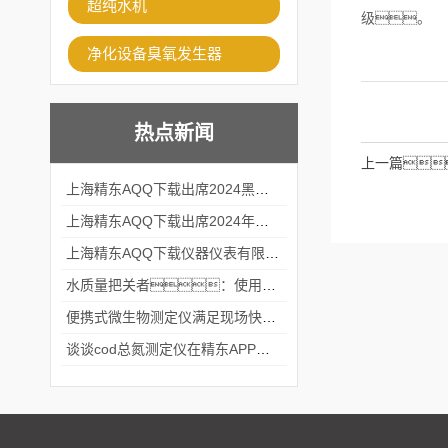
超纯水机
级。
净化设备臭氧发生器
热点新闻
上一篇
上海精东AQQ下载出席2024黑龙江仪商年度峰会
上海精东AQQ下载出席2024年第六届华南科学仪器联盟大学堂行业年会
上海精东AQQ下载仪器仪表有限公司参加2024 广东生物医学工程学会精密仪器分会
水质量把关者：使用COD氨氮快速测定仪确保安全标准
便携式微生物测定仪满足现场快速检测的需求
谈谈cod总氮测定仪在精东APP黄页网站中的应用案例