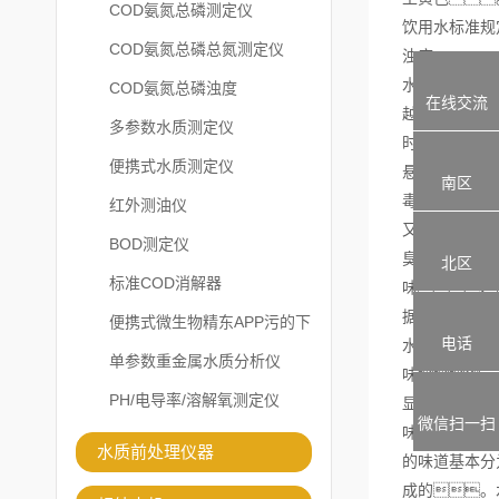
COD氨氮总磷测定仪
饮用水标准规
COD氨氮总磷总氮测定仪
浊度
水质的透明度
COD氨氮总磷浊度
在线交流
越多，水
多参数水质测定仪
时，其
便携式水质测定仪
悬浮在水中的
南区
毒效果
红外测油仪
又臭又好吃
BOD测定仪
臭，
北区
标准COD消解器
味、
据。
便携式微生物精东APP污的下
电话
水的气味受温
载安装
单参数重金属水质分析仪
味，
PH/电导率/溶解氧测定仪
显
微信扫一扫
味觉是指舌下
水质前处理仪器
的味道基本分
成的。