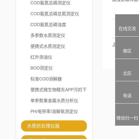
COD氨氮总磷测定仪
COD氨氮总磷总氮测定仪
COD氨氮总磷浊度
在线交流
多参数水质测定仪
上一篇：
便携式水质测定仪
南区
红外测油仪
BOD测定仪
北区
标准COD消解器
便携式微生物精东APP污的下
电话
载安装
单参数重金属水质分析仪
PH/电导率/溶解氧测定仪
微信扫一扫
水质前处理仪器