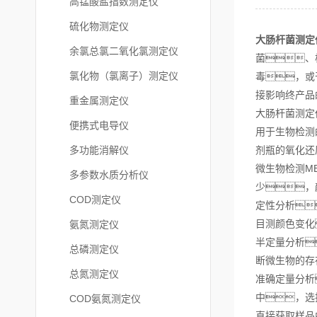
高锰酸盐指数测定仪
硫化物测定仪
大肠杆菌测定
余氯总氯二氧化氯测定仪
菌、
氯化物（氯离子）测定仪
毒，或
接影响终产品
重金属测定仪
大肠杆菌测定
便携式电导仪
用于生物检测
多功能消解仪
剂瓶的氧化还
微生物检测M
多参数水质分析仪
少，
COD测定仪
定性分析
目测颜色变化
氨氮测定仪
半定量分析
总磷测定仪
断微生物的存
总氮测定仪
准确定量分析
中，选
COD氨氮测定仪
直接获取样品