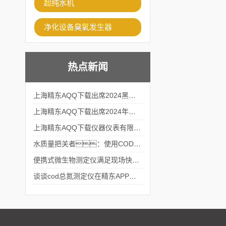
超纯水机
净化设备臭氧发生器
热点新闻
上海精东AQQ下载出席2024黑龙江仪商年度峰会
上海精东AQQ下载出席2024年第六届华南科学仪器联盟大学堂行业年会
上海精东AQQ下载仪器仪表有限公司参加2024 广东生物医学工程学会精密仪器分会
水质量把关者：使用COD氨氮快速测定仪确保安全标准
便携式微生物测定仪满足现场快速检测的需求
谈谈cod总氮测定仪在精东APP黄页网站中的应用案例