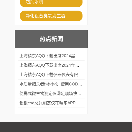
超纯水机
净化设备臭氧发生器
热点新闻
上海精东AQQ下载出席2024黑龙江仪商年度峰会
上海精东AQQ下载出席2024年第六届华南科学仪器联盟大学堂行业年会
上海精东AQQ下载仪器仪表有限公司参加2024 广东生物医学工程学会精密仪器分会
水质量把关者：使用COD氨氮快速测定仪确保安全标准
便携式微生物测定仪满足现场快速检测的需求
谈谈cod总氮测定仪在精东APP黄页网站中的应用案例