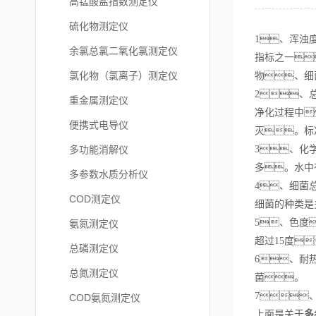
高锰酸盐指数测定仪
硫化物测定仪
1、
浑浊
余氯总氯二氧化氯测定仪
指标之一
氯化物（氯离子）测定仪
物、细
2、
重金属测定仪
净化过程中
便携式电导仪
灭。标
多功能消解仪
3、
化
多。水中
多参数水质分析仪
4、
细菌
COD测定仪
细菌的种类是
5、
色度
氨氮测定仪
超过15度
总磷测定仪
6、
耐
总氮测定仪
菌。
7
COD氨氮测定仪
上面是关于
多