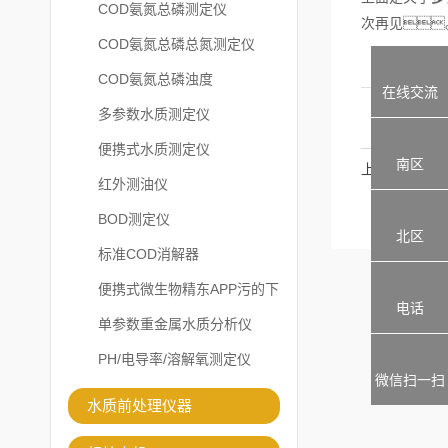
COD氨氮总磷测定仪
次再见
COD氨氮总磷总氮测定仪
COD氨氮总磷浊度
在线交流
多参数水质测定仪
便携式水质测定仪
南区
上一篇
红外测油仪
BOD测定仪
北区
标准COD消解器
便携式微生物精东APP污的下
电话
载安装
单参数重金属水质分析仪
PH/电导率/溶解氧测定仪
微信扫一扫
水质前处理仪器