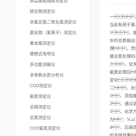
高锰酸盐指数测定仪
硫化物测定仪
一
余氯总氯二氧化氯测定仪
当前有用于离
氯化物（氯离子）测定仪
1、
水的总氮输出
重金属测定仪
理，然
便携式电导仪
替总氮处理的
多功能消解仪
2、化
氨氮处理后
多参数水质分析仪
变化
COD测定仪
二、处
1、添加
氨氮测定仪
2、通过
总磷测定仪
3、化学
总氮测定仪
为：5Ca2 +
4、后端
COD氨氮测定仪
的去除效果