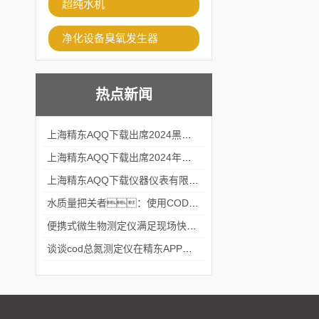
超纯水机
净化设备臭氧发生器
热点新闻
上海精东AQQ下载出席2024黑龙江仪商年度峰会
上海精东AQQ下载出席2024年第六届华南科学仪器联盟大学堂行业年会
上海精东AQQ下载仪器仪表有限公司参加2024 广东生物医学工程学会精密仪器分会
水质量把关者：使用COD氨氮快速测定仪确保安全标准
便携式微生物测定仪满足现场快速检测的需求
谈谈cod总氮测定仪在精东APP黄页网站中的应用案例