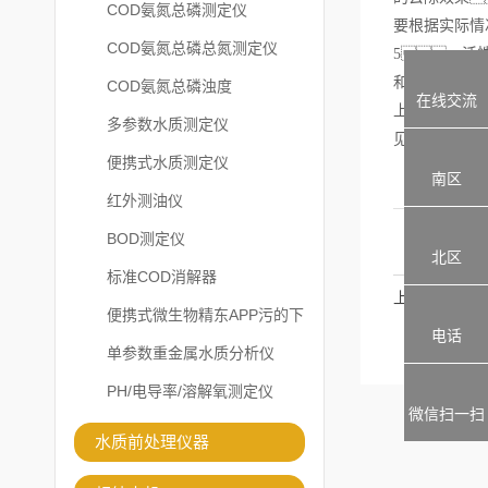
COD氨氮总磷测定仪
要根据实际情
COD氨氮总磷总氮测定仪
5、活
和废水中细微
COD氨氮总磷浊度
在线交流
上面是
总氮测
多参数水质测定仪
见
。
便携式水质测定仪
南区
红外测油仪
BOD测定仪
北区
标准COD消解器
上一篇
便携式微生物精东APP污的下
电话
载安装
单参数重金属水质分析仪
PH/电导率/溶解氧测定仪
微信扫一扫
水质前处理仪器