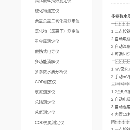
高锰酸盐指数测定仪
硫化物测定仪
多参数水
余氯总氯二氧化氯测定仪
一
氯化物（氯离子）测定仪
1.二点
2.自动
重金属测定仪
3.自动
便携式电导仪
4.可选N
多功能消解仪
二
1.mV及
多参数水质分析仪
2.手动m
COD测定仪
三
1.2至5
氨氮测定仪
2.自动
总磷测定仪
3.自动温
总氮测定仪
4.内置1
四
COD氨氮测定仪
1.一点