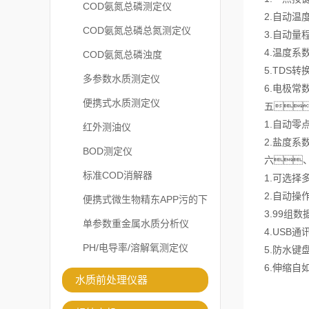
COD氨氮总磷测定仪
2.自动
COD氨氮总磷总氮测定仪
3.自动量
4.温度
COD氨氮总磷浊度
5.TDS
多参数水质测定仪
6.电极常
便携式水质测定仪
五
1.自动
红外测油仪
2.盐度
BOD测定仪
六
标准COD消解器
1.可选择
2.自动
便携式微生物精东APP污的下
3.99
载安装
单参数重金属水质分析仪
4.USB
PH/电导率/溶解氧测定仪
5.防水
6.伸缩
水质前处理仪器