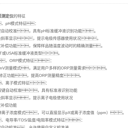
质测定仪
的特征
、pH模式特征：
按键自动校准，具有pH标准缓冲液识别功能。
电极斜率显示，提示电极传感器使用状况。
温度补偿功能，保障样品随温度波动时的精确测量。
IST或USA标准缓冲液类型。
、ORP模式特征：
R.mV测量模式，满足用户多样的ORP测量需求。
V修正功能，提高ORP测量精度。
、离子模式特征：
点按键自动校准，具有标准液识别功能
电极斜率显示，提示离子电极使用状况
度补偿功能
3种离子浓度模式，可以直接显示pX或离子浓度值（ppm）。
、电导率/TDS/盐度/电阻率模式特征：
按键自动校准，允许使用自定义校准液