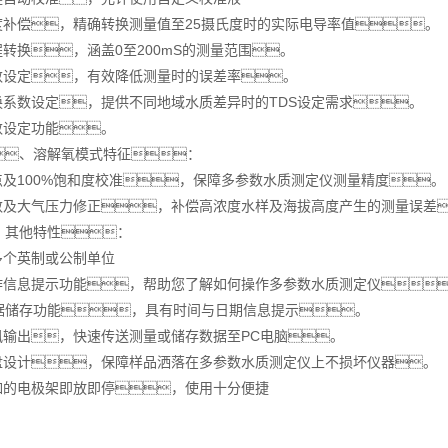
温度补偿，精确转换测量值至25摄氏度时的实际电导率值。
程转换，涵盖0至200mS的测量范围。
系数设定，有效降低测量时的误差率。
转换系数设定，提供不同地域水质差异时的TDS设定需求。
数设定功能。
、溶解氧模式特征：
零点及100%饱和度校准，保障多参数水质测定仪测量精度。
系数及大气压力修正，补偿高浓度水样及海拔高度产生的测量误差
、其他特性：
多个英制或公制单位
操作信息提示功能，帮助您了解如何操作多参数水质测定仪
组数据储存功能，具有时间与日期信息提示。
通讯输出，快速传送测量或储存数据至PC电脑。
键盘设计，保障样品洒落在多参数水质测定仪上不损坏仪器。
自如的电极架即放即停，使用十分便捷