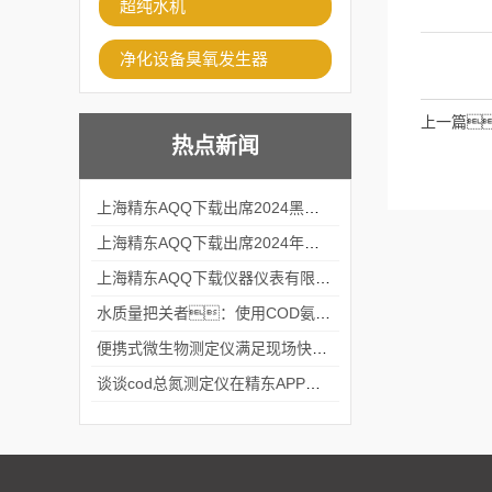
超纯水机
净化设备臭氧发生器
上一篇
热点新闻
上海精东AQQ下载出席2024黑龙江仪商年度峰会
上海精东AQQ下载出席2024年第六届华南科学仪器联盟大学堂行业年会
上海精东AQQ下载仪器仪表有限公司参加2024 广东生物医学工程学会精密仪器分会
水质量把关者：使用COD氨氮快速测定仪确保安全标准
便携式微生物测定仪满足现场快速检测的需求
谈谈cod总氮测定仪在精东APP黄页网站中的应用案例