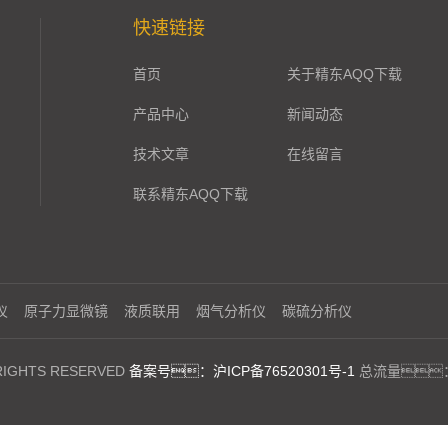
快速链接
首页
关于精东AQQ下载
产品中心
新闻动态
技术文章
在线留言
联系精东AQQ下载
仪
原子力显微镜
液质联用
烟气分析仪
碳硫分析仪
GHTS RESERVED
备案号：沪ICP备76520301号-1
总流量：