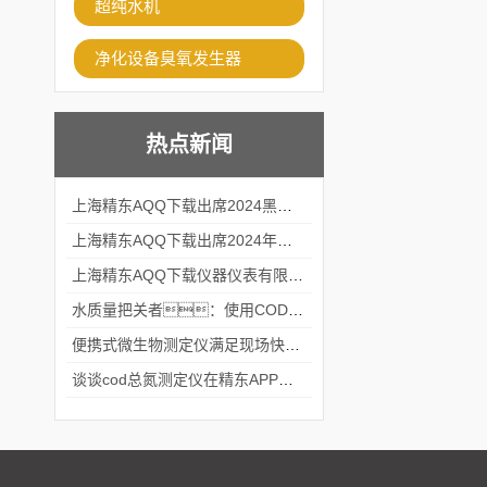
超纯水机
净化设备臭氧发生器
热点新闻
上海精东AQQ下载出席2024黑龙江仪商年度峰会
上海精东AQQ下载出席2024年第六届华南科学仪器联盟大学堂行业年会
上海精东AQQ下载仪器仪表有限公司参加2024 广东生物医学工程学会精密仪器分会
水质量把关者：使用COD氨氮快速测定仪确保安全标准
便携式微生物测定仪满足现场快速检测的需求
谈谈cod总氮测定仪在精东APP黄页网站中的应用案例