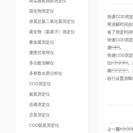
高锰酸盐指数测定仪
硫化物测定仪
快速COD测
余氯总氯二氧化氯测定仪
将消解时间由
氯化物（氯离子）测定仪
省了测定时间
快速COD测
重金属测定仪
速。
便携式电导仪
快速COD测
多功能消解仪
仪，
磷、
多参数水质分析仪
自行设置消解
COD测定仪
氨氮测定仪
总磷测定仪
总氮测定仪
COD氨氮测定仪
上一篇