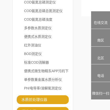
COD氨氮总磷测定仪
COD氨氮总磷总氮测定仪
COD氨氮总磷浊度
在线交流
多参数水质测定仪
便携式水质测定仪
南区
红外测油仪
BOD测定仪
北区
标准COD消解器
便携式微生物精东APP污的下
电话
载安装
单参数重金属水质分析仪
PH/电导率/溶解氧测定仪
微信扫一扫
水质前处理仪器