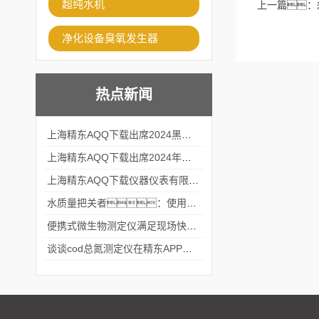
超纯水机
上一篇：
净化设备臭氧发生器
热点新闻
上海精东AQQ下载出席2024黑龙江仪商年度峰会
上海精东AQQ下载出席2024年第六届华南科学仪器联盟大学堂行业年会
上海精东AQQ下载仪器仪表有限公司参加2024 广东生物医学工程学会精密仪器分会
水质量把关者：使用COD氨氮快速测定仪确保安全标准
便携式微生物测定仪满足现场快速检测的需求
谈谈cod总氮测定仪在精东APP黄页网站中的应用案例