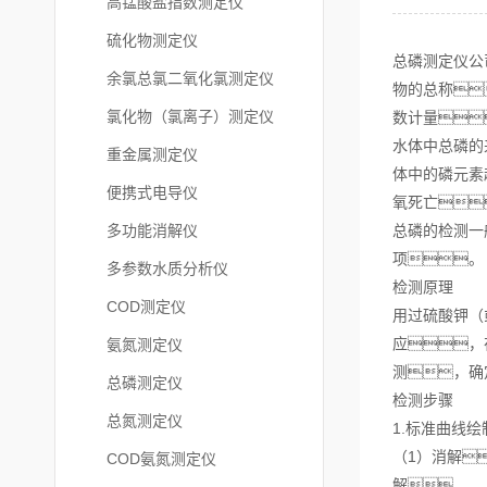
高锰酸盐指数测定仪
硫化物测定仪
总磷测定仪公
余氯总氯二氧化氯测定仪
物的总称
氯化物（氯离子）测定仪
数计量
水体中总磷的
重金属测定仪
体中的磷元素
便携式电导仪
氧死亡
多功能消解仪
总磷的检测一
项。
多参数水质分析仪
检测原理
COD测定仪
用过硫酸钾（
应，
氨氮测定仪
测，确
总磷测定仪
检测步骤
总氮测定仪
1.标准曲线绘
（1）消解
COD氨氮测定仪
解。