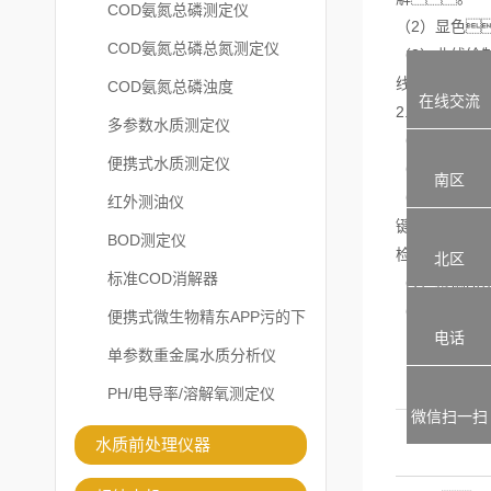
COD氨氮总磷测定仪
（2）显色
COD氨氮总磷总氮测定仪
（3）曲线绘
线，
COD氨氮总磷浊度
在线交流
2.样品检测
多参数水质测定仪
（1）消解
便携式水质测定仪
（2）显色
南区
（3）检测
红外测油仪
键后
BOD测定仪
检测注意事项
北区
标准COD消解器
（1）检测所
（2）因磷酸
便携式微生物精东APP污的下
电话
载安装
单参数重金属水质分析仪
PH/电导率/溶解氧测定仪
微信扫一扫
水质前处理仪器