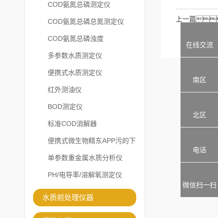
COD氨氮总磷测定仪
上一篇
COD氨氮总磷总氮测定仪
COD氨氮总磷浊度
在线交流
多参数水质测定仪
便携式水质测定仪
南区
红外测油仪
BOD测定仪
北区
标准COD消解器
便携式微生物精东APP污的下
电话
载安装
单参数重金属水质分析仪
PH/电导率/溶解氧测定仪
微信扫一扫
水质前处理仪器