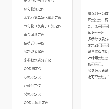
高锰酸盐指数测定仪
硫化物测定仪
景观河作为城
余氯总氯二氧化氯测定仪
源、调
氯化物（氯离子）测定仪
到污染
依据。
重金属测定仪
多参数水质分
便携式电导仪
采集器
多功能消解仪
测量参数包括
叶绿素
多参数水质分析仪
据。
COD测定仪
多参数水质测
定可靠，
氨氮测定仪
总磷测定仪
总氮测定仪
COD氨氮测定仪