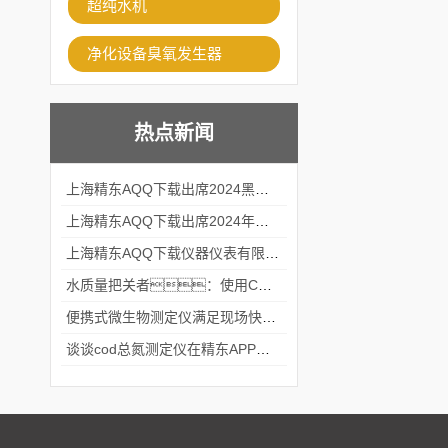
超纯水机
净化设备臭氧发生器
热点新闻
上海精东AQQ下载出席2024黑龙江仪商年度峰会
上海精东AQQ下载出席2024年第六届华南科学仪器联盟大学堂行业年会
上海精东AQQ下载仪器仪表有限公司参加2024 广东生物医学工程学会精密仪器分会
水质量把关者：使用COD氨氮快速测定仪确保安全标准
便携式微生物测定仪满足现场快速检测的需求
谈谈cod总氮测定仪在精东APP黄页网站中的应用案例